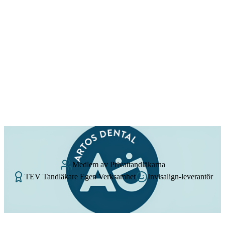
Medlem av Privattandläkarna
TEV Tandläkare Egen Verksamhet
Invisalign-leverantör