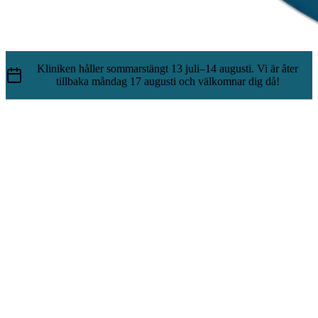
Kliniken håller sommarstängt 13 juli–14 augusti. Vi är åter
tillbaka måndag 17 augusti och välkomnar dig då!