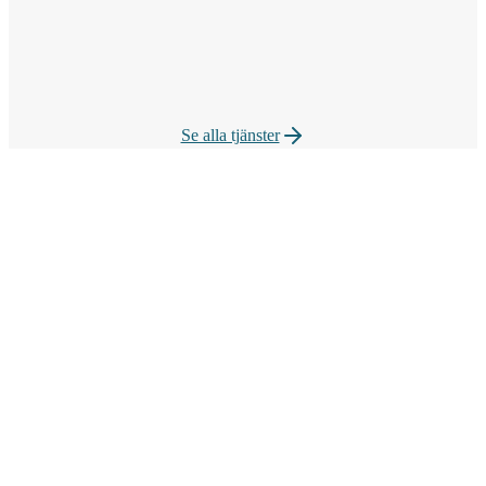
Invisalign
Osynlig, avtagbar tandreglering med digital 3D-planering av ditt
slutresultat.
Se alla tjänster